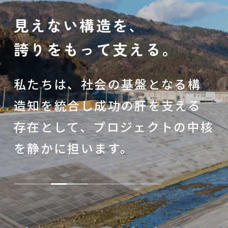
見えない構造を、
誇りをもって支える。
私たちは、社会の基盤となる構
造知を統合し成功の肝を支える
存在として、
プロジェクトの中核
を静かに担います。