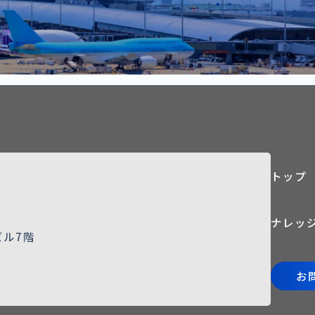
トップ
ナレッ
ビル7階
お